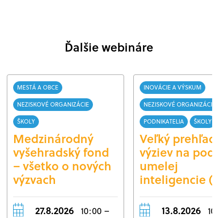
Ďalšie webináre
MESTÁ A OBCE
INOVÁCIE A VÝSKUM
NEZISKOVÉ ORGANIZÁCIE
NEZISKOVÉ ORGANIZÁCIE
ŠKOLY
PODNIKATELIA
ŠKOLY
Medzinárodný
Veľký prehľad
vyšehradský fond
výziev na pod
– všetko o nových
umelej
výzvach
inteligencie (
27.8.2026
13.8.2026
10:00 –
10