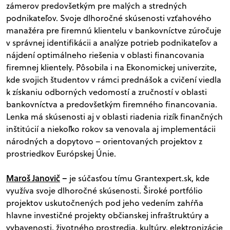
zámerov predovšetkým pre malých a stredných
podnikateľov. Svoje dlhoročné skúsenosti vzťahového
manažéra pre firemnú klientelu v bankovníctve zúročuje
v správnej identifikácii a analýze potrieb podnikateľov a
nájdení optimálneho riešenia v oblasti financovania
firemnej klientely. Pôsobila i na Ekonomickej univerzite,
kde svojich študentov v rámci prednášok a cvičení viedla
k získaniu odborných vedomostí a zručností v oblasti
bankovníctva a predovšetkým firemného financovania.
Lenka má skúsenosti aj v oblasti riadenia rizík finančných
inštitúcií a niekoľko rokov sa venovala aj implementácii
národných a dopytovo – orientovaných projektov z
prostriedkov Európskej Únie.
Maroš Janovič
–
je súčasťou tímu Grantexpert.sk, kde
využíva svoje dlhoročné skúsenosti. Široké portfólio
projektov uskutočnených pod jeho vedením zahŕňa
hlavne investičné projekty občianskej infraštruktúry a
vybavenosti, životného prostredia, kultúry, elektronizácie