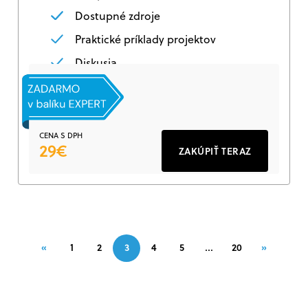
Dostupné zdroje
Praktické príklady projektov
Diskusia
CENA S DPH
29€
ZAKÚPIŤ TERAZ
…
«
1
2
3
4
5
20
»