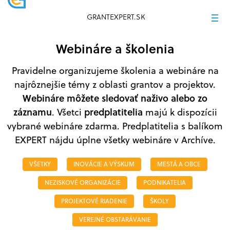
GRANTEXPERT.SK
Webináre a školenia
Pravidelne organizujeme školenia a webináre na
najrôznejšie témy z oblasti grantov a projektov.
Webináre môžete sledovať naživo alebo zo
záznamu
predplatitelia
. Všetci
majú k dispozícii
vybrané webináre zdarma. Predplatitelia s balíkom
EXPERT nájdu úplne všetky webináre v Archíve.
VŠETKY
INOVÁCIE A VÝSKUM
MESTÁ A OBCE
NEZISKOVÉ ORGANIZÁCIE
PODNIKATELIA
PROJEKTOVÉ RIADENIE
ŠKOLY
VEREJNÉ OBSTARÁVANIE