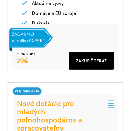
Aktuálne výzvy
Domáce a EÚ zdroje
Diskusia
CENA S DPH
29€
ZAKÚPIŤ TERAZ
PODNIKATELIA
Nové dotácie pre
mladých
poľnohospodárov a
spracovateľov