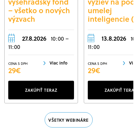
vyšehradský fond
výziev na pod
– všetko o nových
umelej
výzvach
inteligencie (
27.8.2026
13.8.2026
10:00 –
10
11:00
11:00
Viac info
Via
CENA S DPH
CENA S DPH
29€
29€
ZAKÚPIŤ TERAZ
ZAKÚPIŤ TERAZ
VŠETKY WEBINÁRE