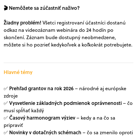
🎬 Nemôžete sa zúčastniť naživo?
Žiadny problém!
Všetci registrovaní účastníci dostanú
odkaz na videozáznam webinára do 24 hodín po
skončení. Záznam bude dostupný neobmedzene,
môžete si ho pozrieť kedykoľvek a koľkokrát potrebujete.
Hlavné témy
Prehľad grantov na rok 2026
✅
– národné aj európske
zdroje
Vysvetlenie základných podmienok oprávnenosti
✅
– čo
musí spĺňať každý
Časový harmonogram výziev
✅
– kedy a na čo sa
pripraviť
Novinky v dotačných schémach
✅
– čo sa zmenilo oproti