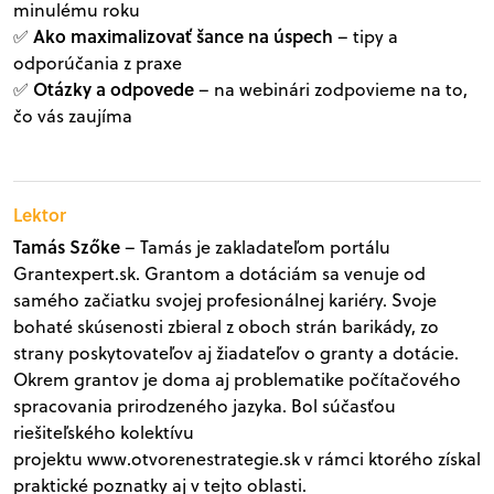
minulému roku
Ako maximalizovať šance na úspech
✅
– tipy a
odporúčania z praxe
Otázky a odpovede
✅
– na webinári zodpovieme na to,
čo vás zaujíma
Lektor
Tamás Szőke
– Tamás je zakladateľom portálu
Grantexpert.sk. Grantom a dotáciám sa venuje od
samého začiatku svojej profesionálnej kariéry. Svoje
bohaté skúsenosti zbieral z oboch strán barikády, zo
strany poskytovateľov aj žiadateľov o granty a dotácie.
Okrem grantov je doma aj problematike počítačového
spracovania prirodzeného jazyka. Bol súčasťou
riešiteľského kolektívu
projektu
www.otvorenestrategie.sk
v rámci ktorého získal
praktické poznatky aj v tejto oblasti.