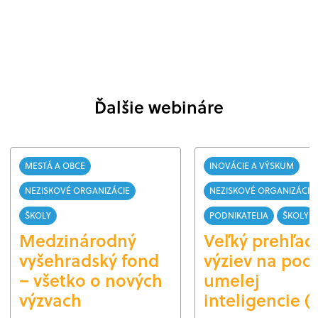
Ďalšie webináre
MESTÁ A OBCE
INOVÁCIE A VÝSKUM
NEZISKOVÉ ORGANIZÁCIE
NEZISKOVÉ ORGANIZÁCIE
ŠKOLY
PODNIKATELIA
ŠKOLY
Medzinárodný
Veľký prehľad
vyšehradský fond
výziev na pod
– všetko o nových
umelej
výzvach
inteligencie (