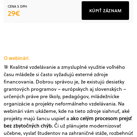
CENA S DPH
KÚPIŤ ZÁZNAM
29€
O webinári
🎯 Kvalitné vzdelávanie a zmysluplné využitie voľného
času mládeže si často vyžadujú externé zdroje
financovania. Dobrou správou je, že existujú desiatky
grantových programov – európskych aj slovenských –
určených práve pre školy, pedagógov, mládežnícke
organizácie a projekty neformálneho vzdelávania. Na
webinári vám ukážeme, kde na tieto zdroje siahnuť, aké
ako celým procesom prejsť
projekty majú šancu uspieť a
bez zbytočných chýb.
Či už plánujete modernizovať
učebne, vyslať študentov na zahraničné stáže, rozbehnúť