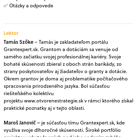
✅ Otázky a odpovede
Lektor
Tamás Szőke
– Tamás je zakladateľom portálu
Grantexpert.sk. Grantom a dotáciám sa venuje od
samého začiatku svojej profesionálnej kariéry. Svoje
bohaté skúsenosti zbieral z oboch strán barikády, zo
strany poskytovateľov aj žiadateľov o granty a dotácie.
Okrem grantov je doma aj problematike počítačového
spracovania prirodzeného jazyka. Bol súčasťou
riešiteľského kolektívu
projektu
www.otvorenestrategie.sk
v rámci ktorého získal
praktické poznatky aj v tejto oblasti.
Maroš Janovič
–
je súčasťou tímu Grantexpert.sk, kde
využíva svoje dlhoročné skúsenosti. Široké portfólio