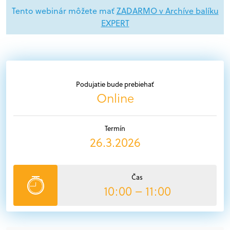
Tento webinár môžete mať
ZADARMO v Archíve balíku
EXPERT
Podujatie bude prebiehať
Online
Termín
26.3.2026
Čas
10:00 – 11:00