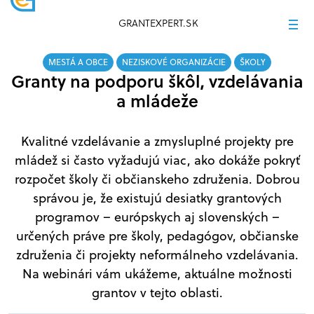
GRANTEXPERT.SK
MESTÁ A OBCE
NEZISKOVÉ ORGANIZÁCIE
ŠKOLY
Granty na podporu škôl, vzdelávania
a mládeže
Kvalitné vzdelávanie a zmysluplné projekty pre
mládež si často vyžadujú viac, ako dokáže pokryť
rozpočet školy či občianskeho združenia. Dobrou
správou je, že existujú desiatky grantových
programov – európskych aj slovenských –
určených práve pre školy, pedagógov, občianske
združenia či projekty neformálneho vzdelávania.
Na webinári vám ukážeme, aktuálne možnosti
grantov v tejto oblasti.