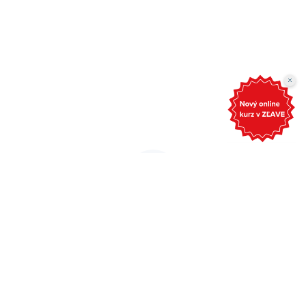
ahoj@grantexpert.sk