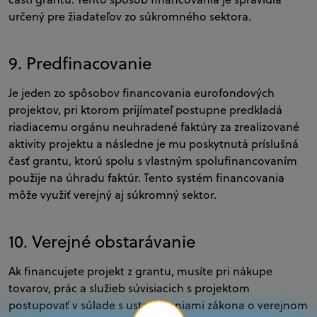
určený pre žiadateľov zo súkromného sektora.
9. Predfinacovanie
Je jeden zo spôsobov financovania eurofondových
projektov, pri ktorom prijímateľ postupne predkladá
riadiacemu orgánu neuhradené faktúry za zrealizované
aktivity projektu a následne je mu poskytnutá príslušná
časť grantu, ktorú spolu s vlastným spolufinancovaním
použije na úhradu faktúr. Tento systém financovania
môže využiť verejný aj súkromný sektor.
10. Verejné obstarávanie
Ak financujete projekt z grantu, musíte pri nákupe
tovarov, prác a služieb súvisiacich s projektom
postupovať v súlade s ustanoveniami zákona o verejnom