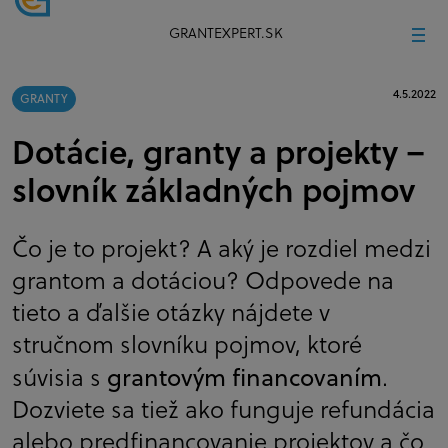
GRANTEXPERT.SK
4.5.2022
GRANTY
Dotácie, granty a projekty –
slovník základných pojmov
Čo je to projekt? A aký je rozdiel medzi
grantom a dotáciou? Odpovede na
tieto a ďalšie otázky nájdete v
stručnom slovníku pojmov, ktoré
grantovým financovaní
m
súvisia s
.
Dozviete sa tiež ako funguje refundácia
alebo predfinancovanie projektov a čo