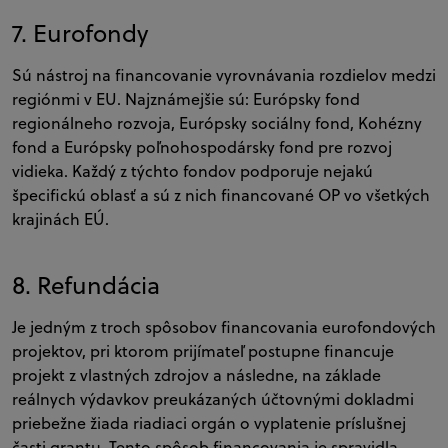
7.
Eurofondy
Sú nástroj na financovanie vyrovnávania rozdielov medzi
regiónmi v EU. Najznámejšie sú: Európsky fond
regionálneho rozvoja, Európsky sociálny fond, Kohézny
fond a Európsky poľnohospodársky fond pre rozvoj
vidieka. Každý z týchto fondov podporuje nejakú
špecifickú oblasť a sú z nich financované OP vo všetkých
krajinách EÚ.
8. Refundácia
Je jedným z troch spôsobov financovania eurofondových
projektov, pri ktorom prijímateľ postupne financuje
projekt z vlastných zdrojov a následne, na základe
reálnych výdavkov preukázaných účtovnými dokladmi
priebežne žiada riadiaci orgán o vyplatenie príslušnej
časti grantu. Tento spôsob financovania je spravidla