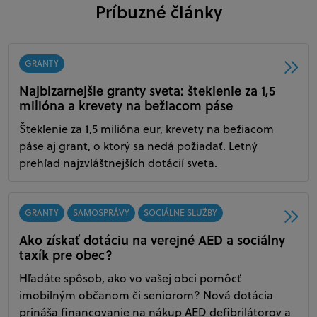
Príbuzné články
GRANTY
Najbizarnejšie granty sveta: šteklenie za 1,5
milióna a krevety na bežiacom páse
Šteklenie za 1,5 milióna eur, krevety na bežiacom
páse aj grant, o ktorý sa nedá požiadať. Letný
prehľad najzvláštnejších dotácií sveta.
GRANTY
SAMOSPRÁVY
SOCIÁLNE SLUŽBY
Ako získať dotáciu na verejné AED a sociálny
taxík pre obec?
Hľadáte spôsob, ako vo vašej obci pomôcť
imobilným občanom či seniorom? Nová dotácia
prináša financovanie na nákup AED defibrilátorov a