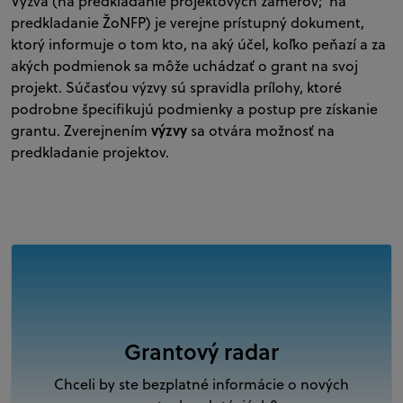
Výzva (na predkladanie projektových zámerov; na
predkladanie ŽoNFP) je verejne prístupný dokument,
ktorý informuje o tom kto, na aký účel, koľko peňazí a za
akých podmienok sa môže uchádzať o grant na svoj
projekt. Súčasťou výzvy sú spravidla prílohy, ktoré
podrobne špecifikujú podmienky a postup pre získanie
výzvy
grantu. Zverejnením
sa otvára možnosť na
predkladanie projektov.
Grantový radar
Chceli by ste bezplatné informácie o nových