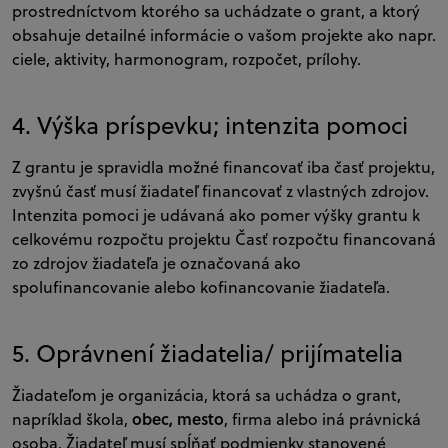
prostredníctvom ktorého sa uchádzate o grant, a ktorý
obsahuje detailné informácie o vašom projekte ako napr.
ciele, aktivity, harmonogram, rozpočet, prílohy.
4. Výška príspevku; intenzita pomoci
Z grantu je spravidla možné financovať iba časť projektu,
zvyšnú časť musí žiadateľ financovať z vlastných zdrojov.
Intenzita pomoci je udávaná ako pomer výšky grantu k
celkovému rozpočtu projektu Časť rozpočtu financovaná
zo zdrojov žiadateľa je označovaná ako
spolufinancovanie alebo kofinancovanie žiadateľa.
5. Oprávnení žiadatelia/ prijímatelia
Žiadateľom je organizácia, ktorá sa uchádza o grant,
obec, mesto
napríklad škola,
,
firma
alebo iná právnická
osoba. Žiadateľ musí spĺňať podmienky stanovené