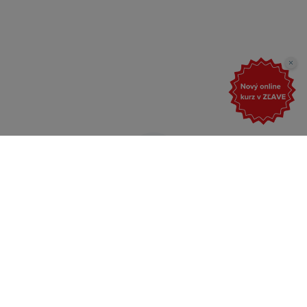
ahoj@grantexpert.sk