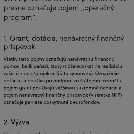
presne označuje pojem „operačný
program“.
1.
Grant
, dotácia, nenávratný finančný
príspevok
Všetky tieto pojmy označujú nenávratnú finančnú
pomoc, balík peňazí, ktorý môžete získať na realizáciu
vašej činnosti/projektu. Sú to synonymá. Označenie
dotácia sa používa pri podpore zo štátneho rozpočtu,
grant
pojem
používajú väčšinou súkromné nadácie a
pojem nenávratný finančný príspevok (v skratke NFP)
označuje peniaze poskytnuté z eurofondov.
2. Výzva