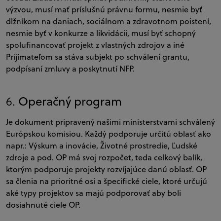
výzvou, musí mať príslušnú právnu formu, nesmie byť
dlžníkom na daniach, sociálnom a zdravotnom poistení,
nesmie byť v konkurze a likvidácii, musí byť schopný
spolufinancovať projekt z vlastných zdrojov a iné
Prijímateľom sa stáva subjekt po schválení grantu,
podpísaní zmluvy a poskytnutí NFP.
Operačný program
6.
Je dokument pripravený našimi ministerstvami schválený
Európskou komisiou. Každý podporuje určitú oblasť ako
napr.: Výskum a inovácie, Životné prostredie, Ľudské
zdroje a pod. OP má svoj rozpočet, teda celkový balík,
ktorým podporuje projekty rozvíjajúce danú oblasť. OP
sa členia na prioritné osi a špecifické ciele, ktoré určujú
aké typy projektov sa majú podporovať aby boli
dosiahnuté ciele OP.