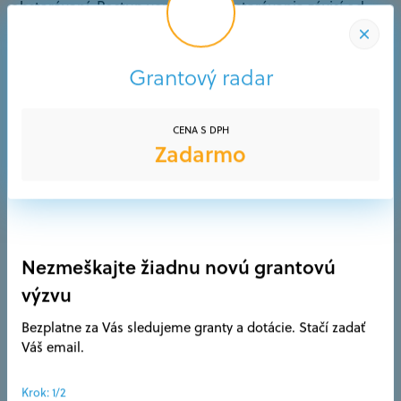
obstarávaní. Postup verejného obstarávania závisí od
hodnoty zákazky. Postupy verejného obstarávania sa
neuplatňujú napríklad pri zmluvných vzťahoch
uzavretých na základe zákonníka práce a pri prenájmoch
Grantový radar
nehnuteľností.
CENA S DPH
našom videoslovníku
Ďalšie pojmy nájdete v
.
Zadarmo
ZDIEĽAŤ
Nezmeškajte žiadnu novú grantovú
výzvu
Bezplatne za Vás sledujeme granty a dotácie. Stačí zadať
Váš email.
Krok: 1/2