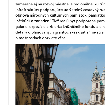
zamerané aj na rozvoj miestnej a regionálnej kultúr
infraštruktúry podporujúce udržateľný cestovný ruc
obnova národných kultúrnych pamiatok, pamiatkový
inštitúcií a zariadení.
Tiež majú byť podporené pamä
galérie, expozície a zbierka knižničného fondu ale n
detaily o plánovaných grantoch však zatiaľ nie sú
o možnostiach dozviete včas.