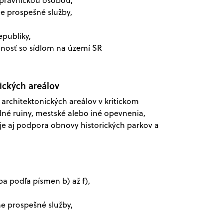
e prospešné služby,
epubliky,
čnosť so sídlom na území SR
ických areálov
architektonických areálov v kritickom
né ruiny, mestské alebo iné opevnenia,
e aj podpora obnovy historických parkov a
a podľa písmen b) až f),
e prospešné služby,