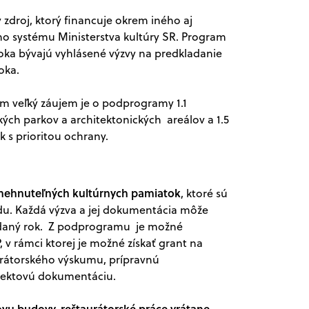
zdroj, ktorý financuje okrem iného aj
o systému Ministerstva kultúry SR. Program
roka bývajú vyhlásené výzvy na predkladanie
oka.
m veľký záujem je o podprogramy 1.1
ých parkov a architektonických areálov a 1.5
s prioritou ochrany.
 nehnuteľných kultúrnych pamiatok
, ktoré sú
u. Každá výzva a jej dokumentácia môže
e daný rok. Z podprogramu je možné
 v rámci ktorej je možné získať grant na
rátorského výskumu, prípravnú
ojektovú dokumentáciu.
vu budovy, reštaurátorské práce vrátane