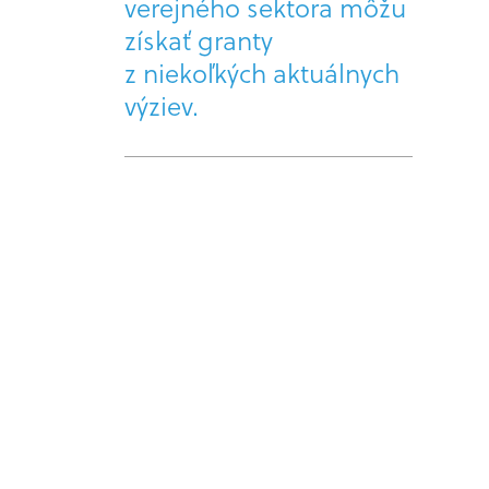
verejného sektora môžu
získať granty
z niekoľkých aktuálnych
výziev.