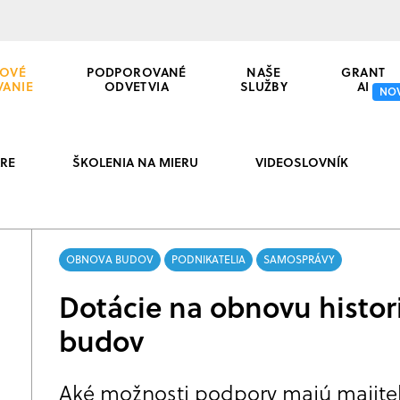
OVÉ
PODPOROVANÉ
NAŠE
GRANT
VANIE
ODVETVIA
SLUŽBY
AI
NO
RE
ŠKOLENIA NA MIERU
VIDEOSLOVNÍK
OBNOVA BUDOV
PODNIKATELIA
SAMOSPRÁVY
Dotácie na obnovu histor
budov
Aké možnosti podpory majú majitel