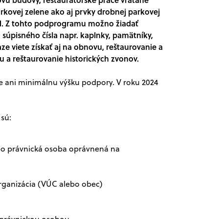
rkovej zelene ako aj prvky drobnej parkovej
pod. Z tohto podprogramu možno žiadať
 súpisného čísla napr. kaplnky, pamätníky,
aze viete získať aj na obnovu, reštaurovanie a
u a reštaurovanie historických zvonov.
 ani minimálnu výšku podpory. V roku 2024
sú:
bo právnická osoba oprávnená na
rganizácia (VÚC alebo obec)
e právnickou osobou,