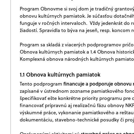
Program Obnovme si svoj dom je tradičný grantový 
obnovu kultúrnych pamiatok. Je súčasťou dotačnéh
funguje v ročných intervaloch. Vždy jedenkrát do 
žiadostí. Spravidla to býva na jeseň, resp. koncom r
Program sa skladá z viacerých podprogramov pričo
Obnova kultúrnych pamiatok a 1.4 Obnova historick
Komplexná obnova národných kultúrnych pamiatok 
1.1 Obnova kultúrnych pamiatok
financuje a podporuje obnovu
Tento podprogram
zapísané v ústrednom zozname pamiatkového fond
špecifikovať ešte konkrétne priority programu pr
financovať prípravnú aj realizačnú fázu obnovy NKP,
výskumné práce, vykonanie pamiatkového a reštau
dokumentáciu, stavebno-technické posudky či pr
stavebné práce na obno
Oprávnenými aktivitami sú