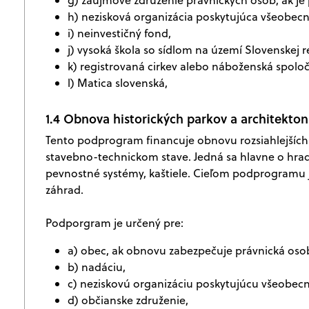
h) nezisková organizácia poskytujúca všeobecn
i) neinvestičný fond,
j) vysoká škola so sídlom na území Slovenskej r
k) registrovaná cirkev alebo náboženská spolo
l) Matica slovenská,
1.4 Obnova historických parkov a architekton
Tento podprogram financuje obnovu rozsiahlejších 
stavebno-technickom stave. Jedná sa hlavne o hrad
pevnostné systémy, kaštiele. Cieľom podprogramu j
záhrad.
Podporgram je určený pre:
a) obec, ak obnovu zabezpečuje právnická osob
b) nadáciu,
c) neziskovú organizáciu poskytujúcu všeobecn
d) občianske združenie,