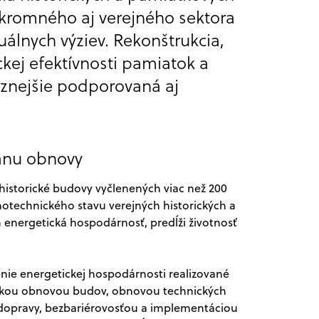
úkromného aj verejného sektora
uálnych výziev. Rekonštrukcia,
kej efektívnosti pamiatok a
aznejšie podporovaná aj
lánu obnovy
historické budovy vyčlenených viac než 200
notechnického stavu verejných historických a
 energetická hospodárnosť, predĺži životnosť
enie energetickej hospodárnosti realizované
nickou obnovou budov, obnovou technických
odopravy, bezbariérovosťou a implementáciou