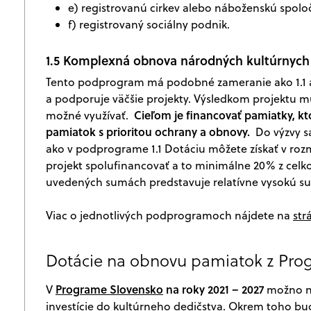
e) registrovanú cirkev alebo náboženskú spolo
f) registrovaný sociálny podnik.
1.5 Komplexná obnova národných kultúrnych 
Tento podprogram má podobné zameranie ako 1.1 a
a podporuje väčšie projekty. Výsledkom projektu mus
Cieľom je financovať pamiatky, k
možné využívať.
pamiatok s prioritou ochrany a obnovy.
Do výzvy sa
ako v podprograme 1.1 Dotáciu môžete získať v ro
projekt spolufinancovať a to minimálne 20% z celkov
uvedených sumách predstavuje relatívne vysokú s
Viac o jednotlivých podprogramoch nájdete na
str
Dotácie na obnovu pamiatok z Pro
Programe Slovensko
na roky 2021 – 2027
V
možno ná
investície do kultúrneho dedičstva. Okrem toho bu