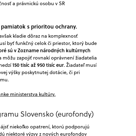
čnosť a právnickú osobu v SR
pamiatok s prioritou ochrany.
však kladie dôraz na komplexnosť
í byť funkčný celok či priestor, ktorý bude
toré sú v Zozname národných kultúrnych
 môžu zapojiť rovnakí oprávnení žiadatelia
150 tisíc až 950 tisíc eur
zmedzí
. Žiadateľ musí
ej výšky poskytnutej dotácie, či pri
umu.
ánke ministerstva kultúry.
gramu Slovensko (eurofondy)
jsť niekoľko opatrení, ktorú podporujú
dú niektoré výzvy z nových eurofondov