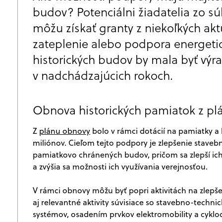
budov? Potenciálni žiadatelia zo s
môžu získať granty z niekoľkých akt
zateplenie alebo podpora energetic
historických budov by mala byť výr
v nadchádzajúcich rokoch.
Obnova historických pamiatok z p
Z
plánu obnovy
bolo v rámci dotácií na pamiatky a 
miliónov. Cieľom tejto podpory je zlepšenie staveb
pamiatkovo chránených budov, pričom sa zlepší ich
a zvýšia sa možnosti ich využívania verejnosťou.
V rámci obnovy môžu byť popri aktivitách na zlepš
aj relevantné aktivity súvisiace so stavebno-tech
systémov, osadením prvkov elektromobility a cykl