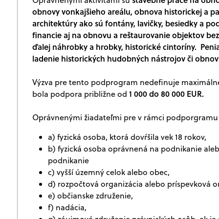
obnovy vonkajšieho areálu, obnova historickej a pa
architektúry ako sú fontány, lavičky, besiedky a 
financie aj na obnovu a reštaurovanie objektov bez
ďalej náhrobky a hrobky, historické cintoríny. Peni
ladenie historických hudobných nástrojov či obnov
Výzva pre tento podprogram nedefinuje maximálne
1 000 do 80 000 EUR.
bola podpora približne od
Oprávnenými žiadateľmi pre v rámci podporgramu 
a) fyzická osoba, ktorá dovŕšila vek 18 rokov,
b) fyzická osoba oprávnená na podnikanie ale
podnikanie
c) vyšší územný celok alebo obec,
d) rozpočtová organizácia alebo príspevková o
e) občianske združenie,
f) nadácia,
g) záujmové združenie právnických osôb, ak j