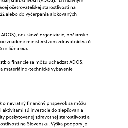
kej starostlivosti (ADOS). Ich hlavným
cej ošetrovateľskej starostlivosti na
022 alebo do vyčerpania alokovaných
o ADOS), neziskové organizácie, občianske
ie zriadené ministerstvom zdravotníctva či
6 milióna eur.
sti:
o financie sa môžu uchádzať ADOS,
é na materiálno-technické vybavenie
i
:
o nevratný finančný príspevok sa môžu
aktivitami sú investície do zlepšovania
y poskytovanej zdravotnej starostlivosti a
ostlivosti na Slovensku. Výška podpory je