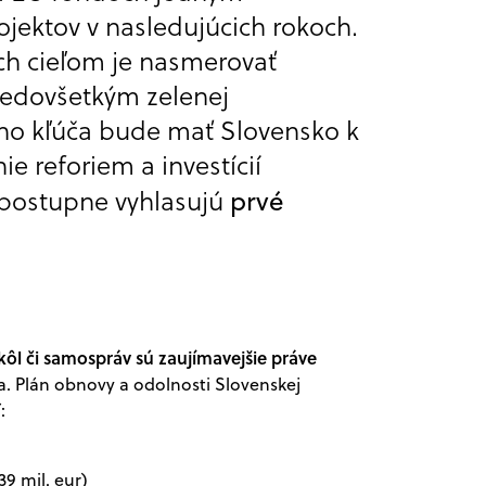
ojektov v nasledujúcich rokoch.
rých cieľom je nasmerovať
predovšetkým zelenej
ho kľúča bude mať Slovensko k
ie reforiem a investícií
prvé
 postupne vyhlasujú
kôl či samospráv sú zaujímavejšie práve
 Plán obnovy a odolnosti Slovenskej
:
9 mil. eur)