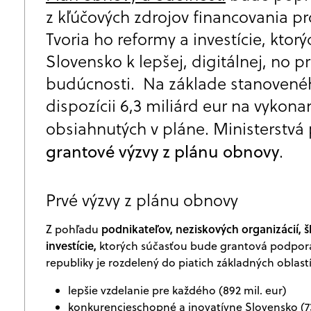
z kľúčových zdrojov financovania pr
Tvoria ho reformy a investície, kto
Slovensko k lepšej, digitálnej, no 
budúcnosti. Na základe stanovené
dispozícii 6,3 miliárd eur na vykonan
obsiahnutých v pláne. Ministerstvá
grantové výzvy z plánu obnovy
.
Prvé výzvy z plánu obnovy
podnikateľov, neziskových organizácií, š
Z pohľadu
investície,
ktorých súčasťou bude grantová podpora.
republiky je rozdelený do piatich základných oblastí
lepšie vzdelanie pre každého (892 mil. eur)
konkurencieschopné a inovatívne Slovensko (73