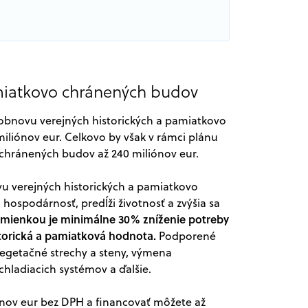
miatkovo chránených budov
a obnovu verejných historických a pamiatkovo
iliónov eur. Celkovo by však v rámci plánu
 chránených budov až 240 miliónov eur.
vu verejných historických a pamiatkovo
hospodárnosť, predĺži životnosť a zvýšia sa
mienkou je minimálne 30% zníženie potreby
storická a pamiatková hodnota.
Podporené
vegetačné strechy a steny, výmena
chladiacich systémov a ďalšie.
ónov eur bez DPH a financovať môžete až