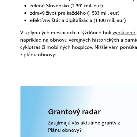
zelené Slovensko (2 301 mil. eur)
zdravý život pre každého (1 533 mil. eur)
efektívny štát a digitalizácia (1 100 mil. eur)
V uplynulých mesiacoch a týždňoch boli
vyhlásené 
napríklad na obnovu verejných historických a pa
cyklotrás či mobilných hospicov. Nižšie vám ponúk
z plánu obnovy:
Grantový radar
Zaujímajú vás aktuálne granty z
Plánu obnovy?