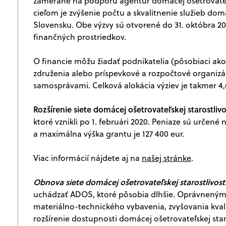
zamerané na podporu agentúr domácej ošetrovateľs
cieľom je zvýšenie počtu a skvalitnenie služieb domá
Slovensku. Obe výzvy sú otvorené do 31. októbra 2
finančných prostriedkov.
O financie môžu žiadať podnikatelia (pôsobiaci ak
združenia alebo príspevkové a rozpočtové organizác
samosprávami. Celková alokácia výziev je takmer 4,
Rozšírenie siete domácej ošetrovateľskej starostlivo
ktoré vznikli po 1. februári 2020. Peniaze sú určen
a maximálna výška grantu je 127 400 eur.
Viac informácií nájdete aj na
našej stránke
.
Obnova siete domácej ošetrovateľskej starostlivost
uchádzať ADOS, ktoré pôsobia dlhšie. Oprávnenými 
materiálno-technického vybavenia, zvyšovania kvalit
rozšírenie dostupnosti domácej ošetrovateľskej star