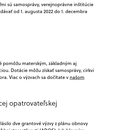
i sú samosprávy, verejnoprávne inštitúcie
odávať od 1. augusta 2022 do 1. decembra
ktoré pomôžu materským, základným aj
ciou. Dotácie môžu získať samosprávy, cirkvi
ora. Viac o výzvach sa dočítate v
našom
ej opatrovateľskej
hlásilo dve grantové výzvy z plánu obnovy