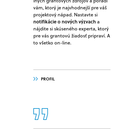
iných grantových zdrojov a poradí
vám, ktorý je najvhodnejší pre váš
projektový nápad. Nastavte si
notifikácie o nových výzvach
a
nájdite si skúseného experta, ktorý
pre vás grantovú žiadosť pripraví. A
to všetko on-line.
PROFIL