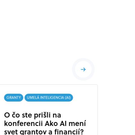
GRANTY
UMELÁ INTELIGENCIA (AI)
GRANTY
O čo ste prišli na
Tech
konferencii Ako AI mení
grant
svet grantov a financií?
príle