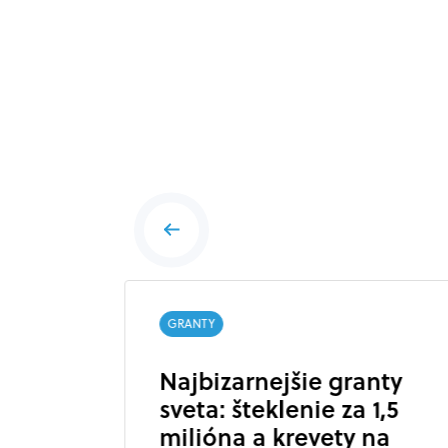
GRANTY
pešné
Najbizarnejšie granty
sveta: šteklenie za 1,5
milióna a krevety na