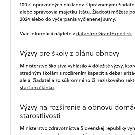
100% oprávnených nákladov. Oprávnenými žiadateľm
alebo správcovia majetku štátu. Žiadosti môžete p
2024 alebo do vyčerpania vyčlenenej sumy.
Viac informácií nájdete v
databáze GrantExpert.sk
Výzvy pre školy z plánu obnovy
Ministerstvo školstva vyhlásilo 4 dôležité výzvy, 
stredným školám s rozšírením kapacít a debarierizá
ale aj žiadatelia zo súkromného či neziskového sekt
staršom článku
.
Výzvy na rozšírenie a obnovu domác
starostlivosti
Ministerstvo zdravotníctva Slovenskej republiky vy