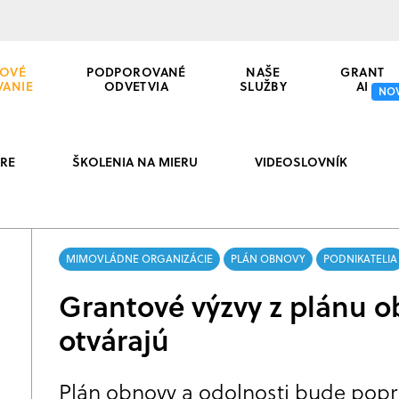
OVÉ
PODPOROVANÉ
NAŠE
GRANT
VANIE
ODVETVIA
SLUŽBY
AI
NO
RE
ŠKOLENIA NA MIERU
VIDEOSLOVNÍK
MIMOVLÁDNE ORGANIZÁCIE
PLÁN OBNOVY
PODNIKATELIA
Grantové výzvy z plánu 
otvárajú
Plán obnovy a odolnosti
bude popr