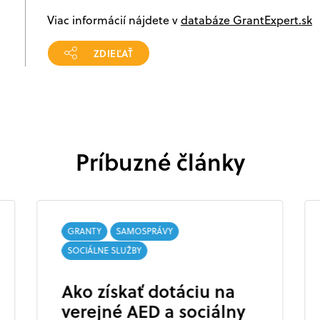
Viac informácií nájdete v
databáze GrantExpert.sk
ZDIEĽAŤ
Príbuzné články
GRANTY
SAMOSPRÁVY
SOCIÁLNE SLUŽBY
Ako získať dotáciu na
verejné AED a sociálny