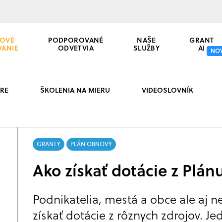
OVÉ
PODPOROVANÉ
NAŠE
GRANT
VANIE
ODVETVIA
SLUŽBY
AI
NO
RE
ŠKOLENIA NA MIERU
VIDEOSLOVNÍK
GRANTY
PLÁN OBNOVY
Ako získať dotácie z Plá
Podnikatelia, mestá a obce ale aj 
získať dotácie z rôznych zdrojov. Je