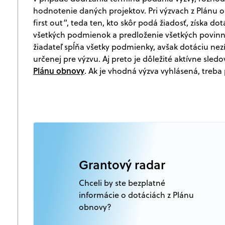
hodnotenie daných projektov. Pri výzvach z Plánu 
first out“, teda ten, kto skôr podá žiadosť, získa 
všetkých podmienok a predloženie všetkých povinný
žiadateľ spĺňa všetky podmienky, avšak dotáciu nez
určenej pre výzvu. Aj preto je dôležité aktívne sle
Plánu obnovy
. Ak je vhodná výzva vyhlásená, treba
Grantový radar
Chceli by ste bezplatné
informácie o dotáciách z Plánu
obnovy?