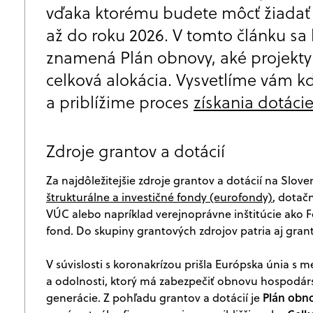
vďaka ktorému budete môcť žiadať 
až do roku 2026. V tomto článku sa 
znamená Plán obnovy, aké projekty
celková alokácia. Vysvetlíme vám k
a priblížime proces
získania dotáci
Zdroje grantov a dotácií
Za najdôležitejšie zdroje grantov a dotácií na Sl
štrukturálne a investičné fondy (eurofondy)
, dotač
VÚC alebo napríklad verejnoprávne inštitúcie ako
fond. Do skupiny grantových zdrojov patria aj gr
V súvislosti s koronakrízou prišla Európska únia
a odolnosti, ktorý má zabezpečiť obnovu hospodárs
Plán obn
generácie. Z pohľadu grantov a dotácií je