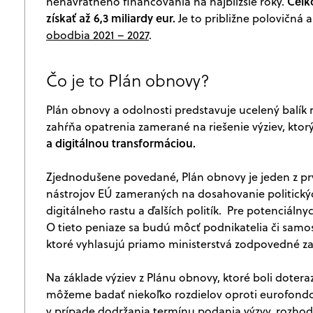
Celk
nenávratného financovania na najbližšie roky.
získať až 6,3 miliardy eur.
Je to približne polovičná 
obodbia 2021 – 2027
.
Čo je to Plán obnovy?
Plán obnovy a odolnosti predstavuje ucelený balík r
zahŕňa opatrenia zamerané na riešenie výziev, ktorý
a digitálnou transformáciou.
Zjednodušene povedané, Plán obnovy je jeden z prvko
nástrojov EÚ zameraných na dosahovanie politických
digitálneho rastu a ďalších politík. Pre potenciálny
O tieto peniaze sa budú môcť podnikatelia či sam
ktoré vyhlasujú priamo ministerstvá zodpovedné za
Na základe výziev z Plánu obnovy, ktoré boli doter
môžeme badať niekoľko rozdielov oproti eurofondom
v prípade dodržania termínu podania výzvy, rozhod