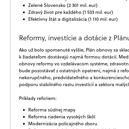
Zelené Slovensko (2 301 mil. eur)
Zdravý život pre každého (1 533 mil. eur)
Efektívny štát a digitalizácia (1 110 mil. eur)
Reformy, investície a dotácie z Plá
Ako už bolo spomenuté vyššie, Plán obnovy sa skladá 
k žiadateľom dostávajú najmä formou dotácií. Med
obnovy reformy vo vzdelávacom systéme, zdravotníct
bude pozostávať z ostatných opatrení, najmä z re
nekorupčného, predvídateľného a konkurenciescho
podporu stabilného rastu investícií a sektora malý
Príklady reforiem:
Reforma súdnej mapy
Reforma riadenia vysokých škôl
Modernizácia policajného zboru