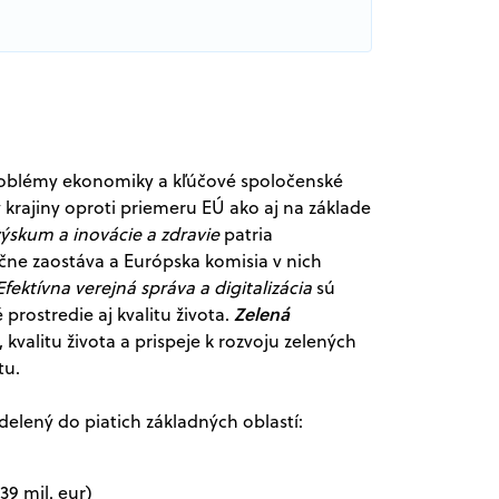
problémy ekonomiky a kľúčové spoločenské
 krajiny oproti priemeru EÚ ako aj na základe
výskum a inovácie a zdravie
patria
čne zaostáva a Európska komisia v nich
Efektívna verejná správa a digitalizácia
sú
Zelená
prostredie aj kvalitu života.
valitu života a prispeje k rozvoju zelených
tu.
delený do piatich základných oblastí:
9 mil. eur)