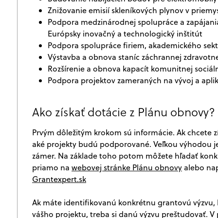
Znižovanie emisií skleníkových plynov v priemy
Podpora medzinárodnej spolupráce a zapájania
Európsky inovačný a technologický inštitút
Podpora spolupráce firiem, akademického sekt
Výstavba a obnova staníc záchrannej zdravotn
Rozšírenie a obnova kapacít komunitnej sociálne
Podpora projektov zameraných na vývoj a aplik
Ako získať dotácie z Plánu obnovy?
Prvým dôležitým krokom sú informácie. Ak chcete zí
aké projekty budú podporované. Veľkou výhodou je
zámer. Na základe toho potom môžete hľadať konkré
priamo na
webovej stránke Plánu obnovy
alebo nap
Grantexpert.sk
Ak máte identifikovanú konkrétnu grantovú výzvu
vášho projektu, treba si danú výzvu preštudovať. V 