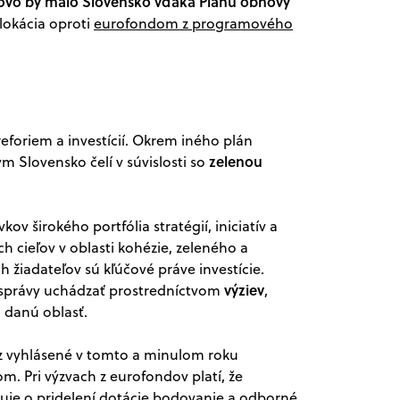
ovo by malo Slovensko vďaka Plánu obnovy
alokácia oproti
eurofondom z programového
eforiem a investícií. Okrem iného plán
zelenou
m Slovensko čelí v súvislosti so
v širokého portfólia stratégií, iniciatív a
 cieľov v oblasti kohézie, zeleného a
ch žiadateľov sú kľúčové práve investície.
výziev
osprávy uchádzať prostredníctvom
,
 danú oblasť.
az vyhlásené v tomto a minulom roku
. Pri výzvach z eurofondov platí, že
uje o pridelení dotácie bodovanie a odborné