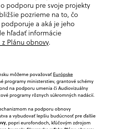
o podporu pre svoje projekty
bližšie pozrieme na to, čo
 podporuje a aká je jeho
de hľadať informácie
e z Plánu obnovy
.
ovensku môžeme považovať
Európske
né programy ministerstiev, grantové schémy
 Fond na podporu umenia či Audiovizuálny
antové programy rôznych súkromných nadácií.
 s mechanizmom na podporu obnovy
tva a vybudovať lepšiu budúcnosť pre ďalšie
ovy
, popri eurofondoch, kľúčovým zdrojom