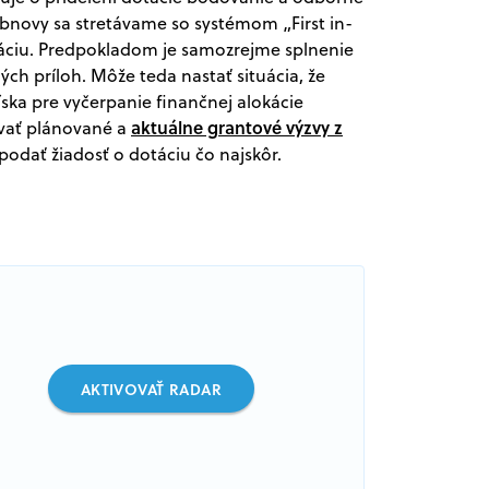
obnovy sa stretávame so systémom „First in-
dotáciu. Predpokladom je samozrejme splnenie
ch príloh. Môže teda nastať situácia, že
íska pre vyčerpanie finančnej alokácie
aktuálne grantové výzvy z
dovať plánované a
 podať žiadosť o dotáciu čo najskôr.
AKTIVOVAŤ RADAR