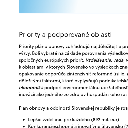
Priority a podporované oblasti
Priority plánu obnovy zohľadňujú najdôležitejšie 
výzvy. Boli vybraté na základe porovnania výsledkov
spoločných európskych priorít.
Vzdelávanie, veda, 
k oblastiam, v ktorých Slovensko vo výsledkoch zna
opakovanie odporúča zintenzívniť reformné úsilie.
dôležitými faktormi, ktoré ovplyvňujú podnikateľské 
ekonomika
podporí environmentálnu udržateľnosť, k
inovácií ako jedného zo zdrojov hospodárskeho ras
Plán obnovy a odolnosti Slovenskej republiky je roz
Lepšie vzdelanie pre každého (892 mil. eur)
Konkurencieschopné a inovatívne Slovensko (73