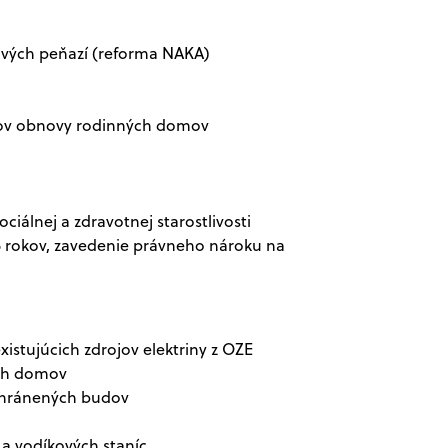
navých peňazí (reforma NAKA)
ov obnovy rodinných domov
iálnej a zdravotnej starostlivosti
5 rokov, zavedenie právneho nároku na
istujúcich zdrojov elektriny z OZE
ých domov
chránených budov
a vodíkových staníc