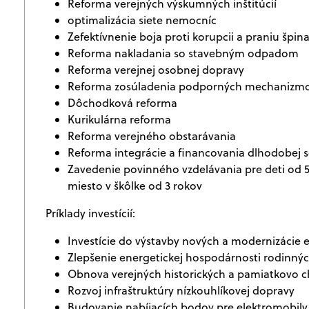
Reforma verejných výskumných inštitúcií
optimalizácia siete nemocníc
Zefektívnenie boja proti korupcii a praniu špi
Reforma nakladania so stavebným odpadom
Reforma verejnej osobnej dopravy
Reforma zosúladenia podporných mechanizm
Dôchodková reforma
Kurikulárna reforma
Reforma verejného obstarávania
Reforma integrácie a financovania dlhodobej soc
Zavedenie povinného vzdelávania pre deti od 
miesto v škôlke od 3 rokov
Príklady investícií:
Investície do výstavby nových a modernizácie ex
Zlepšenie energetickej hospodárnosti rodinn
Obnova verejných historických a pamiatkovo 
Rozvoj infraštruktúry nízkouhlíkovej dopravy
Budovanie nabíjacích bodov pre elektromobily 