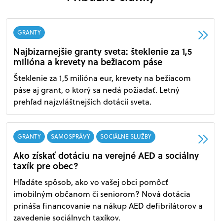
GRANTY
Najbizarnejšie granty sveta: šteklenie za 1,5
milióna a krevety na bežiacom páse
Šteklenie za 1,5 milióna eur, krevety na bežiacom
páse aj grant, o ktorý sa nedá požiadať. Letný
prehľad najzvláštnejších dotácií sveta.
GRANTY
SAMOSPRÁVY
SOCIÁLNE SLUŽBY
Ako získať dotáciu na verejné AED a sociálny
taxík pre obec?
Hľadáte spôsob, ako vo vašej obci pomôcť
imobilným občanom či seniorom? Nová dotácia
prináša financovanie na nákup AED defibrilátorov a
zavedenie sociálnych taxíkov.